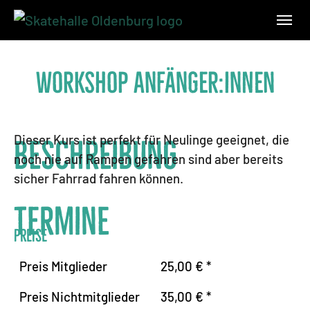
Skip to main navigation
Skip to main content
Skip to page footer
Workshop Anfänger:innen
Dieser Kurs ist perfekt für Neulinge geeignet, die
Beschreibung
noch nie auf Rampen gefahren sind aber bereits
sicher Fahrrad fahren können.
Termine
Preise
Preis Mitglieder
25,00 € *
Preis Nichtmitglieder
35,00 € *