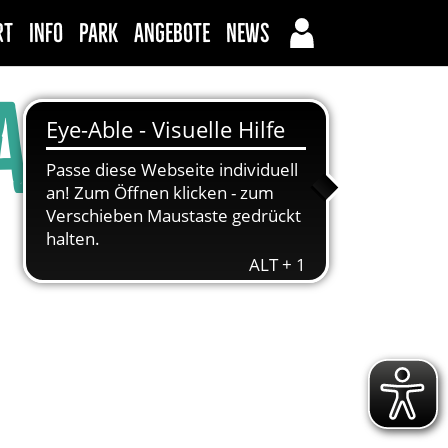
rt
Info
Park
Angebote
News
achsene