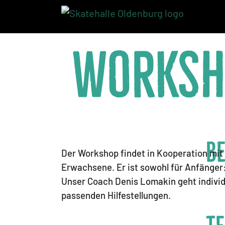
Skip to main navigation
Skip to main content
Skip to page footer
Worksh
B
Der Workshop findet in Kooperation mit 
Erwachsene. Er ist sowohl für Anfänger
Unser Coach Denis Lomakin geht individue
passenden Hilfestellungen.