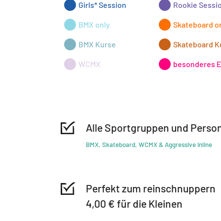
Girls* Session
Rookie Sessi
BMX only
Skateboard o
BMX Kurse
Skateboard K
WCMX
besonderes 
Alle Sportgruppen und Person
BMX, Skateboard, WCMX & Aggressive Inline
Perfekt zum reinschnuppern
4,00 € für die Kleinen