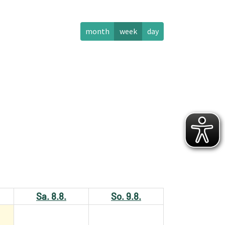
month
week
day
Sa. 8.8.
So. 9.8.