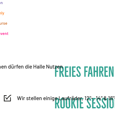
on
nly
urse
Event
en dürfen die Halle Nutzen
Freies Fahren
Wir stellen einige Laufräder, 12"-, 14" & 
Rookie Sessi