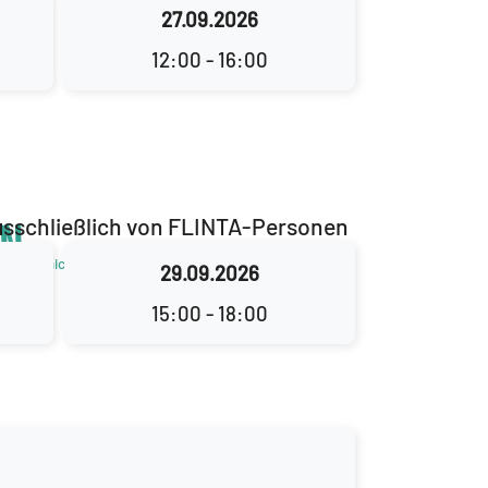
27.09.2026
12:00 - 16:00
usschließlich von FLINTA-Personen
on
htliche, nichtbinäre, transgeschlechtliche und agender
29.09.2026
15:00 - 18:00
, egal mit welcher Einschränkung