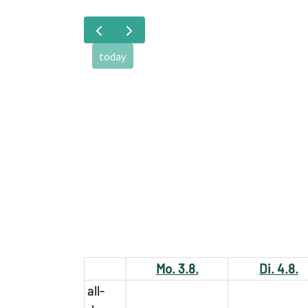
today
Mo. 3.8.
Di. 4.8.
all-