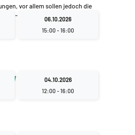
ungen, vor allem sollen jedoch die
rieb - mit auf Fläche und mit den
06.10.2026
15:00 - 16:00
nly
04.10.2026
12:00 - 16:00