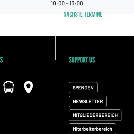
Rollstuhlsk
10:00 - 13:00
Nächste Termine
US
SUPPORT US
SPENDEN
NEWSLETTER
MITGLIEDERBEREICH
Mitarbeiterbereich