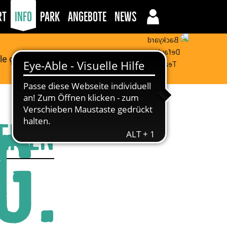
rt
Info
Park
Angebote
News
lle geschlossen
g.
eiten