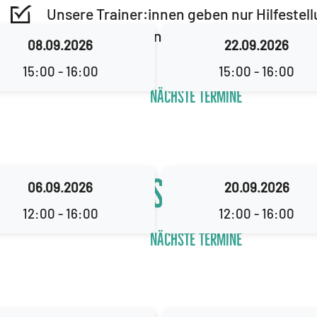
Unsere Trainer:innen geben nur Hilfestell
Eltern - entgegen dem regulären Tagesbet
08.09.2026
22.09.2026
Kids üben
15:00 - 16:00
15:00 - 16:00
Nächste Termine
eraden
Kalenderwoche
Skateboard o
06.09.2026
20.09.2026
12:00 - 16:00
12:00 - 16:00
Nächste Termine