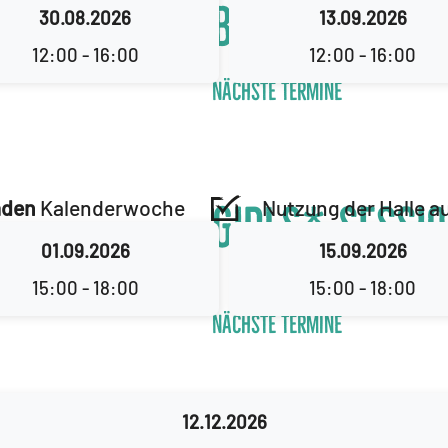
aden
Kalenderwoche
BMX only
30.08.2026
13.09.2026
12:00 - 16:00
12:00 - 16:00
Nächste Termine
aden
Kalenderwoche
Nutzung der Halle a
Girls* Sessi
* Frauen, Lesben, intergeschlec
01.09.2026
15.09.2026
Personen
15:00 - 18:00
15:00 - 18:00
Nächste Termine
12.12.2026
nd reinschnuppern
alle Altersklassen