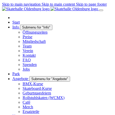
Skip to main navigation
Skip to main content
Skip to page footer
Start
Info
Submenu for "Info"
Öffnungszeiten
Preise
Mitgliedschaft
Team
Verein
Kontakt
FAQ
Spenden
Jobs
Park
Angebote
Submenu for "Angebote"
BMX-Kurse
Skateboard-Kurse
Geburtstagsfeiern
Rollstuhlskaten (WCMX)
Café
Merch
Ersatzteile